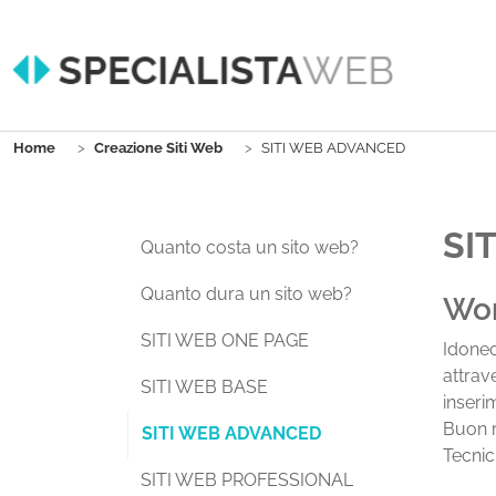
Skip to main content
You are here:
Home
Creazione Siti Web
SITI WEB ADVANCED
SI
Quanto costa un sito web?
Quanto dura un sito web?
Wor
SITI WEB ONE PAGE
Idone
attrav
SITI WEB BASE
inseri
Buon r
(current)
SITI WEB ADVANCED
Tecni
SITI WEB PROFESSIONAL