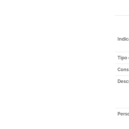
Indic
Tipo 
Consi
Desc
Pers