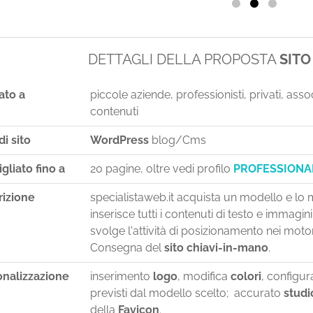
DETTAGLI DELLA PROPOSTA
SIT
ato a
piccole aziende, professionisti, privati, ass
contenuti
di sito
WordPress
blog/Cms
gliato fino a
20 pagine, oltre vedi profilo
PROFESSIONA
rizione
specialistaweb.it acquista un modello e lo m
inserisce tutti i contenuti di testo e immagi
svolge l'attività di posizionamento nei motor
Consegna del
sito chiavi-in-mano
.
onalizzazione
inserimento
logo
, modifica
colori
, configu
previsti dal modello scelto; accurato
studi
della
Favicon
.