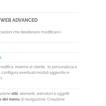
O WEB ADVANCED
ociazioni che desiderano modificare i
L
odifica, insieme al cliente, lo personalizza e
ni, configura eventuali moduli aggiuntivi e
i.
razione
stili
, elementi, animatori e oggetti
o dei menu
di navigazione. Creazione