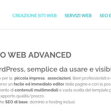
CREAZIONE SITI WEB
SERVIZI WEB
SEO 
TO WEB
ADVANCED
dPress, semplice da usare e visibi
o per la
piccola impresa
,
associazioni
, liberi professionisti
erso un
facile ed immediato editor
delle pagine e con la poss
mento di
contenuti multimediali
e vasta scelta del template p
apporto qualità/prezzo.
che
SEO di base
, dominio e hosting inclusi.