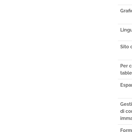
Grafi
Ling
Sito 
Per c
table
Espan
Gest
di co
imma
Form