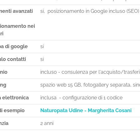
menti avanzati
si, posizionamento in Google incluso (SEO)
zionamento nei
ri
a di google
si
lo contatti
si
nio
incluso - consulenza per l'acquisto/trasfe
ing
spazio web 15 GB, fotogallery separata, sinc
 elettronica
inclusa - configurazione di 1 codice
di esempio
Naturopata Udine - Margherita Cosani
nzia
2 anni