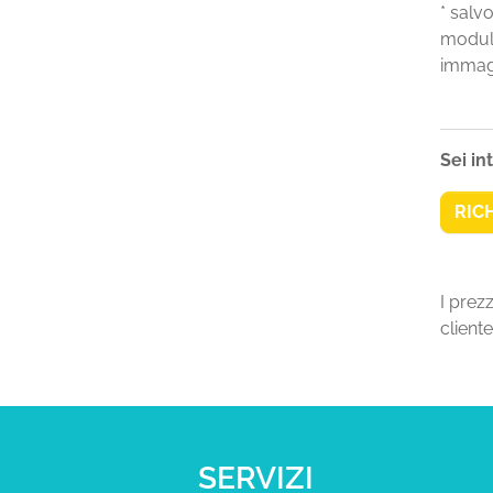
* salv
moduli
immagi
Sei in
RIC
I prez
cliente
SERVIZI