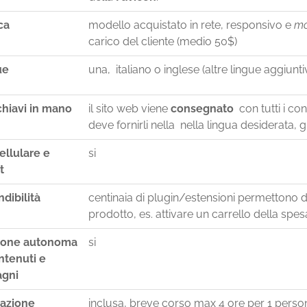
ca
modello acquistato in rete, responsivo e
mo
carico del cliente (medio 50$)
ue
una, italiano o inglese (altre lingue aggiunti
chiavi in mano
il sito web viene
consegnato
con tutti i con
deve fornirli nella nella lingua desiderata, gi
ellulare e
si
t
dibilità
centinaia di plugin/estensioni permettono di 
prodotto, es. attivare un carrello della sp
ione autonoma
si
ntenuti e
gni
azione
inclusa, breve corso max 4 ore per 1 perso