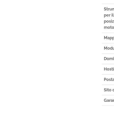
Stru
per il
posi
moto
Mapp
Modu
Domi
Host
Posta
Sito 
Gara