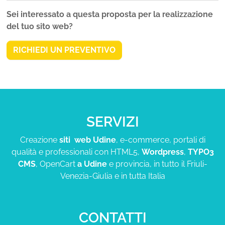
Sei interessato a questa proposta per la realizzazione
del tuo sito web?
RICHIEDI UN PREVENTIVO
SERVIZI
Creazione
siti web Udine
, e-commerce, portali di
qualità e professionali con HTML5,
Wordpress
,
TYPO3
CMS
, OpenCart
a Udine
e provincia, in tutto il Friuli-
Venezia-Giulia e in tutta Italia
CONTATTI