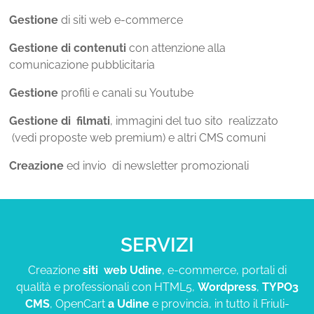
Gestione
di siti web e-commerce
Gestione di contenuti
con attenzione alla
comunicazione pubblicitaria
Gestione
profili e canali su Youtube
Gestione di filmati
, immagini del tuo sito realizzato
(vedi proposte web premium) e altri CMS comuni
Creazione
ed invio di newsletter promozionali
SERVIZI
Creazione
siti web Udine
, e-commerce, portali di
qualità e professionali con HTML5,
Wordpress
,
TYPO3
CMS
, OpenCart
a Udine
e provincia, in tutto il Friuli-