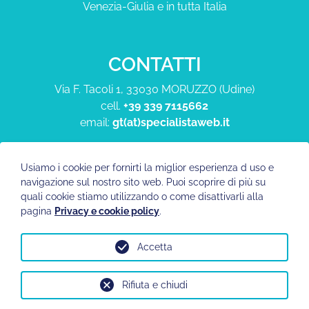
Venezia-Giulia e in tutta Italia
CONTATTI
Via F. Tacoli 1, 33030 MORUZZO (Udine)
cell.
+39 339 7115662
email:
gt(at)specialistaweb.it
Usiamo i cookie per fornirti la miglior esperienza d uso e
FOLLOW ME
navigazione sul nostro sito web. Puoi scoprire di più su
quali cookie stiamo utilizzando o come disattivarli alla
pagina
Privacy e cookie policy
.
Accetta
Rifiuta e chiudi
© 1994-2026, SPECIALISTAWEB.IT P.IVA. 02741310300
Copyright
/