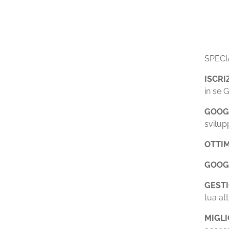
SPECIA
ISCR
in se 
GOOG
svilup
OTTIM
GOOG
GEST
tua att
MIGLI