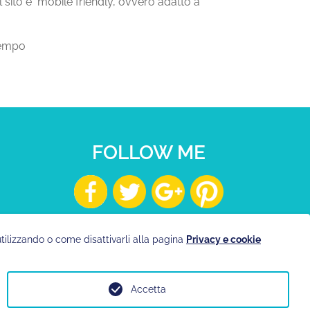
il sito è mobile friendly, ovvero adatto a
tempo
FOLLOW ME
utilizzando o come disattivarli alla pagina
Privacy e cookie
Accetta
o
/
Mappa del sito
/
Area Riservata