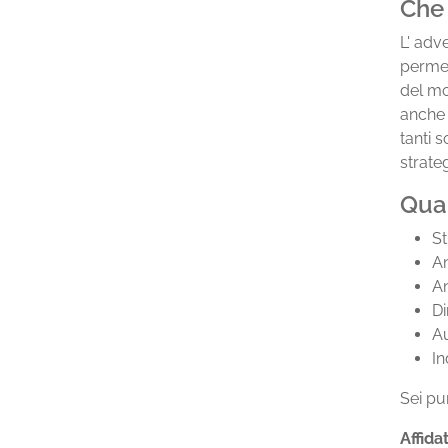
Che
L' adve
permet
del mo
anch
tanti 
strate
Qua
St
An
An
Di
Au
In
Sei pu
Affida