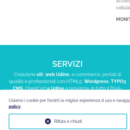
access
cellula
MONI
SERVIZI
Creazione
siti web Udine
, e-commerce, portali di
qualità e professionali con HTML5,
Wordpress
,
TYPO3
CMS
, OpenCart
a Udine
e provincia, in tutto il Friuli-
Venezia-Giulia e in tutta Italia
Usiamo i cookie per fornirti la miglior esperienza d uso e naviga
policy
.
Rifiuta e chiudi
© 1994-2026, SPECIALISTAWEB.IT