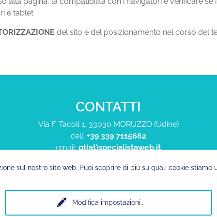
o alla pagina, la compatibilità con i navigatori e verificare se 
ri e tablet
TORIZZAZIONE
del sito e del posizionamento nel corso del 
CONTATTI
Via F. Tacoli 1, 33030 MORUZZO (Udine)
cell.
+39 339 7115662
email:
gt(at)specialistaweb.it
zione sul nostro sito web. Puoi scoprire di più su quali cookie stiamo 
Modifica impostazioni
...
 P.IVA. 02741310300
Copyright
/
Privacy Policy
/
Cookie Policy
/
Condizioni d'us