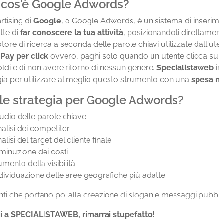
 cos'è Google Adwords?
rtising di
Google
, o Google Adwords, è un sistema di inserim
te di
far conoscere la tua attività
, posizionandoti direttament
tore di ricerca a seconda delle parole chiavi utilizzate dall
e
Pay per click
ovvero, paghi solo quando un utente clicca sul li
soldi e di non avere ritorno di nessun genere.
Specialistaweb
i
gia per utilizzare al meglio questo strumento con una
spesa 
le strategia per Google Adwords?
udio delle parole chiave
alisi dei competitor
alisi del target del cliente finale
minuzione dei costi
mento della visibilità
dividuazione delle aree geografiche più adatte
nti che portano poi alla creazione di slogan e messaggi pubblici
ti a SPECIALISTAWEB, rimarrai stupefatto!