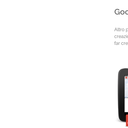
Goo
Altro 
creazi
far cr