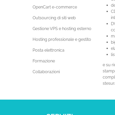
de
OpenCart e-commerce
CD
in
Outsourcing di siti web
DV
Gestione VPS e hosting esterno
cd
ma
Hosting professionale e gestito
bi
el
Posta elettronica
li
Formazione
e su ri
stampa
Collaborazioni
comple
stesura