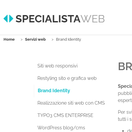
Skip to main content
You are here:
Home
Servizi web
Brand Identity
BR
Siti web responsivi
Restyling sito e grafica web
Speci
(current)
Brand Identity
pubbli
espert
Realizzazione siti web con CMS
Per sv
TYPO3 CMS ENTERPRISE
tutti i
WordPress blog/cms
de