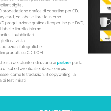
pliant digitali
 progettazione grafica di copertine per CD,
lay card, cd label e libretto interno
D progettazione grafica di copertine per DVD,
 label e libretto interno
nifesti pubblicitari
glietti da visita
aborazioni fotografiche
stini prodotti su CD-ROM
chiesta del cliente indirizzarlo ai
partner
per la
 offset ed eventuali elaborazioni più
sse, come le traduzioni, il copywriting, la
 di testi mirati.